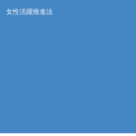
女性活躍推進法
日通電の実力
NTD FACT
会社情報
COMPANY
サスティナビリティ
SUSTAINABILITY
採用情報
RECRUIT
お知らせ
NEWS