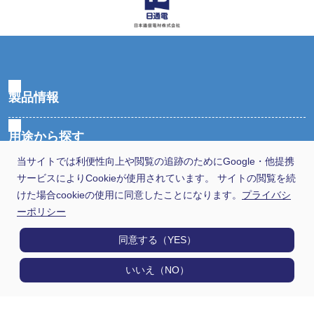
製品情報
用途から探す
当サイトでは利便性向上や閲覧の追跡のためにGoogle・他提携
選定早見表から探す
サービスによりCookieが使用されています。 サイトの閲覧を続
けた場合cookieの使用に同意したことになります。
プライバシ
ーポリシー
技術情報
同意する（YES）
日通電の実力
いいえ（NO）
会社情報