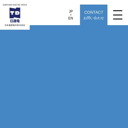
JP
CONTACT
JP
EN
お問い合わせ
EN
日本通信電材株式会社
女性活躍推進法
製品情報
用途から探す
選定早見表から探す
技術情報
TECHNOLOGY