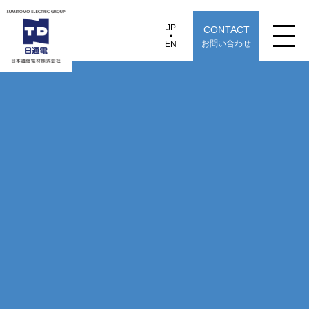
JP
CONTACT
JP
EN
お問い合わせ
EN
日本通信電材株式会社
会社概要
製品情報
用途から探す
選定早見表から探す
技術情報
TECHNOLOGY