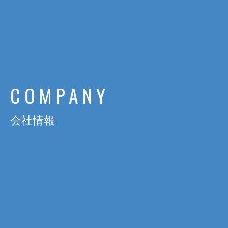
日通電の実力
NTD FACT
会社情報
COMPANY
C
O
M
P
A
N
Y
サスティナビリティ
会社情報
SUSTAINABILITY
採用情報
RECRUIT
お知らせ
NEWS