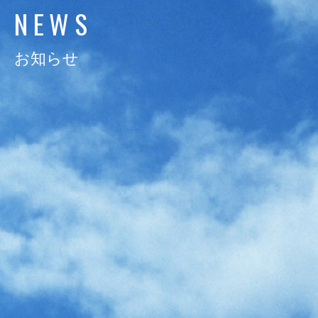
N
E
W
S
日通電の実力
NTD FACT
お知らせ
会社情報
COMPANY
サスティナビリティ
SUSTAINABILITY
採用情報
RECRUIT
お知らせ
NEWS