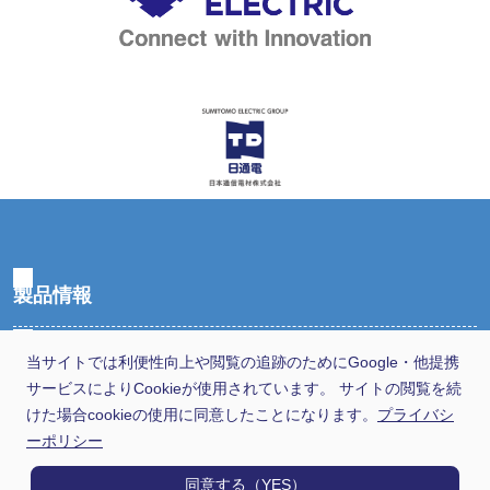
製品情報
用途から探す
当サイトでは利便性向上や閲覧の追跡のためにGoogle・他提携
サービスによりCookieが使用されています。 サイトの閲覧を続
けた場合cookieの使用に同意したことになります。
プライバシ
選定早見表から探す
ーポリシー
技術情報
同意する（YES）