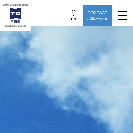
JP
CONTACT
JP
EN
お問い合わせ
EN
日本通信電材株式会社
2024年10月1日付けで住電オプコム株式会社と
製品情報
用途から探す
選定早見表から探す
技術情報
TECHNOLOGY