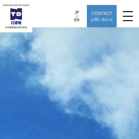
JP
CONTACT
JP
EN
お問い合わせ
EN
日本通信電材株式会社
住友電工より「エコ製品認定」されました。■PD
製品情報
用途から探す
選定早見表から探す
技術情報
TECHNOLOGY