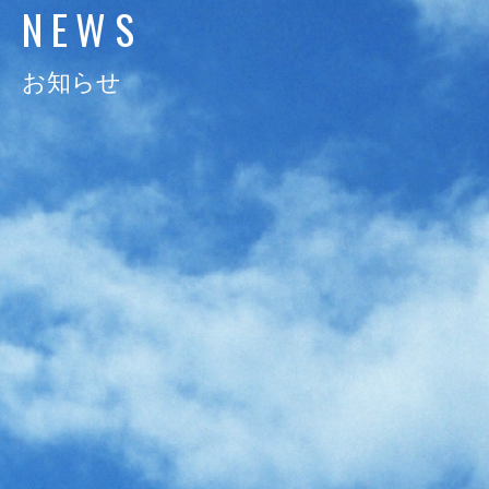
N
E
W
S
日通電の実力
NTD FACT
お知らせ
会社情報
COMPANY
サスティナビリティ
SUSTAINABILITY
採用情報
RECRUIT
お知らせ
NEWS