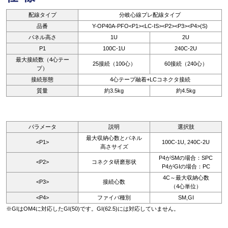
配線タイプ
分岐心線プレ配線タイプ
品番
Y-OP40A-PFO<P1><LC-IS><P2><P3><P4>(S)
パネル高さ
1U
2U
P1
100C-1U
240C-2U
最大接続数（4心テー
25接続（100心）
60接続（240心）
プ）
接続形態
4心テープ融着+LCコネクタ接続
質量
約3.5kg
約4.5kg
パラメータ
説明
選択肢
最大収納心数とパネル
<P1>
100C-1U, 240C-2U
高さサイズ
P4がSMの場合：SPC
<P2>
コネクタ研磨形状
P4がGIの場合：PC
4C～最大収納心数
<P3>
接続心数
（4心単位）
<P4>
ファイバ種別
SM,GI
※GIはOM4に対応したGI(50)です。GI(62.5)には対応していません。