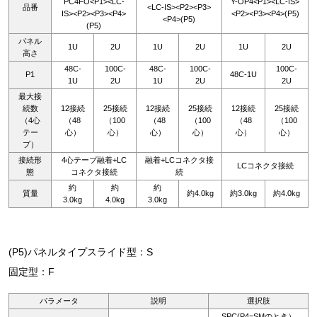
PC4FO<P1><LC-
Y-OP4<P1><LC-IS>
品番
<LC-IS><P2><P3>
IS><P2><P3><P4>
<P2><P3><P4>(P5)
<P4>(P5)
(P5)
パネル
1U
2U
1U
2U
1U
2U
高さ
48C-
100C-
48C-
100C-
100C-
P1
48C-1U
1U
2U
1U
2U
2U
最大接
続数
12接続
25接続
12接続
25接続
12接続
25接続
（4心
（48
（100
（48
（100
（48
（100
テー
心）
心）
心）
心）
心）
心）
プ）
接続形
4心テープ融着+LC
融着+LCコネクタ接
LCコネクタ接続
態
コネクタ接続
続
約
約
約
質量
約4.0kg
約3.0kg
約4.0kg
3.0kg
4.0kg
3.0kg
(P5)パネルタイプスライド型：S
固定型：F
パラメータ
説明
選択肢
SPC(P4=SMのとき）