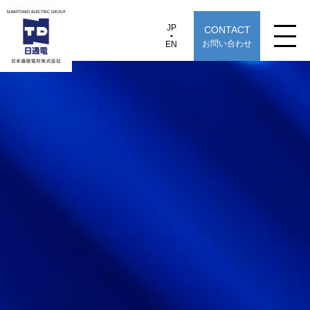
JP
CONTACT
JP
EN
お問い合わせ
EN
日本通信電材株式会社
Y-OP40A-PFO
製品情報
用途から探す
選定早見表から探す
技術情報
TECHNOLOGY