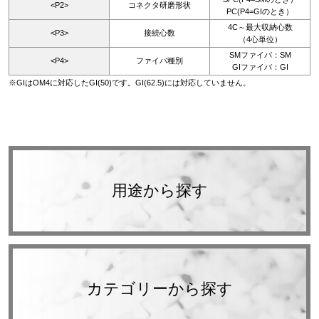
<P2>
コネクタ研磨形状
PC(P4=GIのとき）
4C～最大収納心数
<P3>
接続心数
（4心単位）
SMファイバ：SM
<P4>
ファイバ種別
GIファイバ：GI
※GIはOM4に対応したGI(50)です。GI(62.5)には対応していません。
用途から探す
カテゴリーから探す