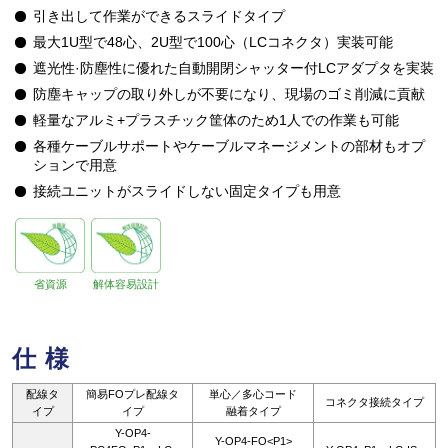
引き出して作業ができるスライドタイプ
最大1U型で48心、2U型で100心（LCコネクタ）実装可能
遮光性·防塵性に優れた自動開閉シャッター付LCアダプタを実装
防塵キャップの取り外しが不要になり、現場のゴミ削減に貢献
軽量なアルミ+プラスチック筐体のため1人での作業も可能
各種ケーブルサポートやケーブルマネージメントの部材もオプ
ションで用意
接続ユニットがスライドしない固定タイプも用意
省資源
解体容易設計
仕様
配線タ
簡易FOプレ配線タ
単心／多心コード
コネクタ接続タイプ
イプ
イプ
融着タイプ
Y-OP4-
Y-OP4-FO<P1>