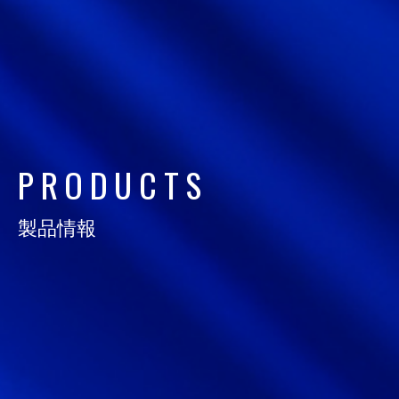
サイトマップ
サイト利用情報
個人情報保護方針
一般事業主行動計画
P
R
O
D
U
C
T
S
女性活躍推進法
製品情報
CONTACT
お問い合わせ