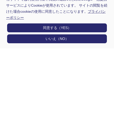
サービスによりCookieが使用されています。 サイトの閲覧を続
けた場合cookieの使用に同意したことになります。
プライバシ
お問い合わせ
ーポリシー
会社情報に関するお問合わせ
同意する（YES）
0568-73-3400
いいえ（NO）
（本社）総務部 9:00〜17:00 ※土日祝日を除く
製品に関するお問合わせ
03-6284-4021
（東京）営業部 9:00〜17:00 ※土日祝日を除く