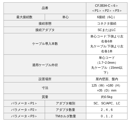
CFJB34-C＜6＞
品番
＜P1＞＜P2＞＜P3＞
最大接続数
単心
6接続（6心）
接続形態
コネクタ接続
接続アダプタ
SCまたはLC
単心コード:下側より左
右各6本
ケーブル導入本数
丸ケーブル:下側より左
右各1本
単心コード
（1.7~2.0mm）
適用ケーブル外径
丸ケーブル（15mm以
下）
設置場所
屋内壁面、盤内
125（W）×180（H）
寸法
×35（D）mm
質量
約0.5kg
パラメータ＜P1＞
アダプタ種別
SC、SC/APC、LC
パラメータ＜P2＞
アダプタ数量
2，4，6
パラメータ＜P3＞
TMホルダ数量
0，1，2