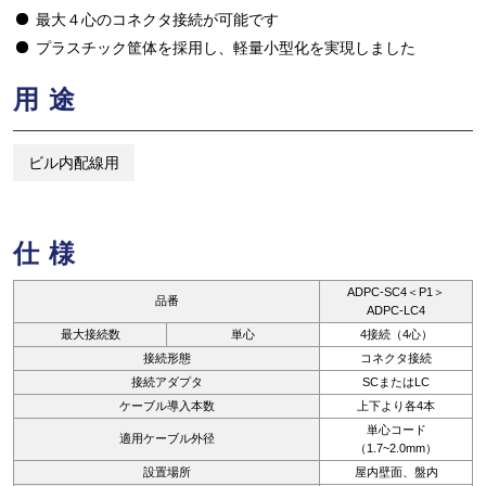
最大４心のコネクタ接続が可能です
プラスチック筐体を採用し、軽量小型化を実現しました
用途
ビル内配線用
仕様
ADPC-SC4＜P1＞
品番
ADPC-LC4
最大接続数
単心
4接続（4心）
接続形態
コネクタ接続
接続アダプタ
SCまたはLC
ケーブル導入本数
上下より各4本
単心コード
適用ケーブル外径
（1.7~2.0mm）
設置場所
屋内壁面、盤内