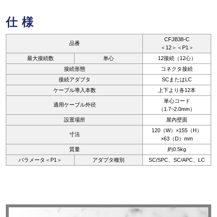
仕様
CFJB38-C
品番
＜12＞＜P1＞
最大接続数
単心
12接続（12心）
接続形態
コネクタ接続
接続アダプタ
SCまたはLC
ケーブル導入本数
上下より各12本
単心コード
適用ケーブル外径
（1.7~2.0mm）
設置場所
屋内壁面
120（W）×155（H）
寸法
×63（D）mm
質量
約0.5kg
パラメータ＜P1＞
アダプタ種別
SC/SPC、SC/APC、LC