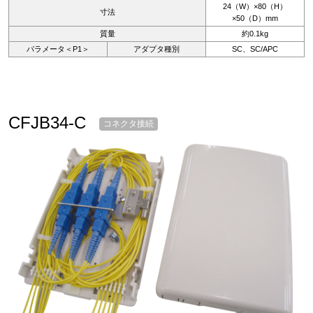
24（W）×80（H）
寸法
×50（D）mm
質量
約0.1kg
パラメータ＜P1＞
アダプタ種別
SC、SC/APC
CFJB34-C
コネクタ接続