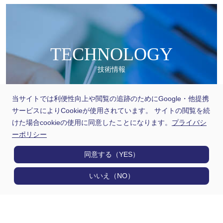
TECHNOLOGY
技術情報
当サイトでは利便性向上や閲覧の追跡のためにGoogle・他提携
超精密射出成形技術
サービスによりCookieが使用されています。 サイトの閲覧を続
けた場合cookieの使用に同意したことになります。
プライバシ
ーポリシー
材料選定技術
同意する（YES）
いいえ（NO）
光配線設計技術