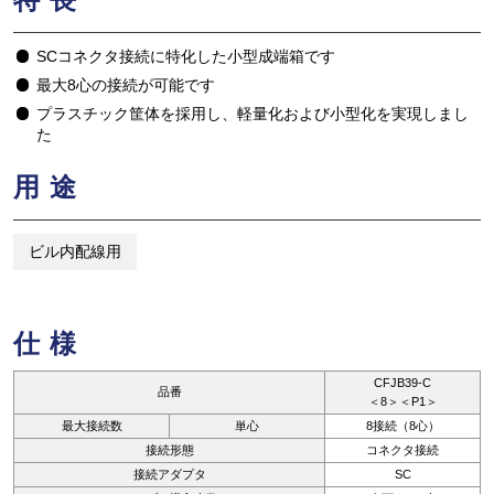
SCコネクタ接続に特化した小型成端箱です
最大8心の接続が可能です
プラスチック筐体を採用し、軽量化および小型化を実現しまし
た
用途
ビル内配線用
仕様
CFJB39-C
品番
＜8＞＜P1＞
最大接続数
単心
8接続（8心）
接続形態
コネクタ接続
接続アダプタ
SC