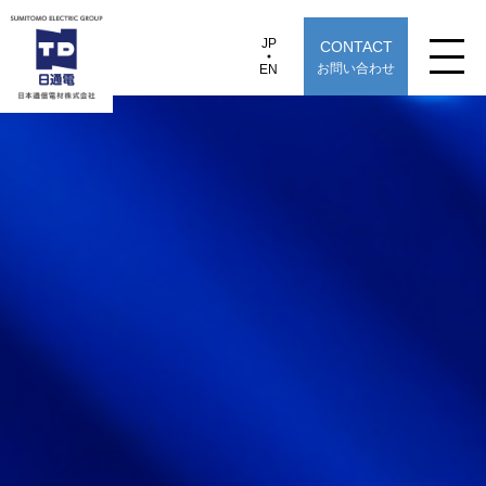
JP
CONTACT
JP
EN
お問い合わせ
EN
日本通信電材株式会社
ADPC-SC4/ADPC-LC4
製品情報
用途から探す
選定早見表から探す
技術情報
TECHNOLOGY