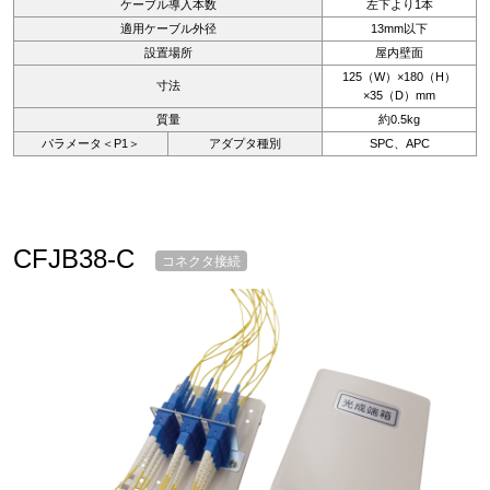
ケーブル導入本数
左下より1本
適用ケーブル外径
13mm以下
設置場所
屋内壁面
125（W）×180（H）
寸法
×35（D）mm
質量
約0.5kg
パラメータ＜P1＞
アダプタ種別
SPC、APC
CFJB38-C
コネクタ接続