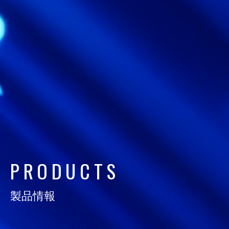
日通電の実力
NTD FACT
会社情報
COMPANY
サスティナビリティ
SUSTAINABILITY
採用情報
RECRUIT
P
R
O
D
U
C
T
S
お知らせ
製品情報
NEWS