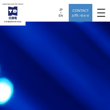
JP
CONTACT
JP
EN
お問い合わせ
EN
日本通信電材株式会社
MPOコネクタ
製品情報
用途から探す
選定早見表から探す
技術情報
TECHNOLOGY