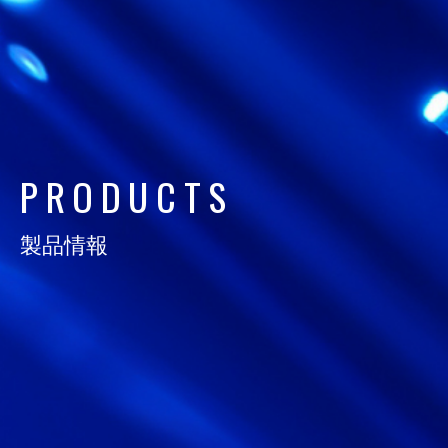
日通電の実力
NTD FACT
会社情報
COMPANY
P
R
O
D
U
C
T
S
サスティナビリティ
SUSTAINABILITY
製品情報
採用情報
RECRUIT
お知らせ
NEWS