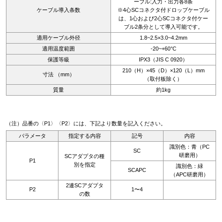
ーブル:入力・出力各8条
ケーブル導入条数
※4心SCコネクタ付ドロップケーブル
は、1心および2心SCコネクタ付ケー
ブル2条分として導入可能です。
適用ケーブル外径
1.8~2.5×3.0~4.2mm
適用温度範囲
-20~+60°C
保護等級
IPX3（JIS C 0920）
210（H）×45（D）×120（L）mm
寸法 （mm）
（取付板除く）
質量
約1kg
（注）品番の〈P1〉〈P2〉には、下記より数量を記入ください。
パラメータ
指定する内容
記号
内容
識別色：青（PC
SC
研磨用）
SCアダプタの種
P1
別を指定
識別色：緑
SCAPC
（APC研磨用）
2連SCアダプタ
P2
1〜4
の数