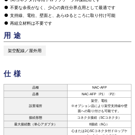
不要な余長がなく、少心の責任分界点用として最適です
支持線、電柱、壁面と、あらゆるところに取り付け可能
再組立材料は不要です
用途
架空配線／屋外用
仕様
品種
NAC-AFP
品番
NAC-AFP〈P1〉〈P2〉
架空、電柱
設置場所
※オプション品により架空支持線や壁
面への取り付けも可能です。
接続形態
コネクタ接続（SCコネクタ）
最大接続数（単心アダプタ）
8接続（8心）
心または2心SCコネクタ付ドロップケ