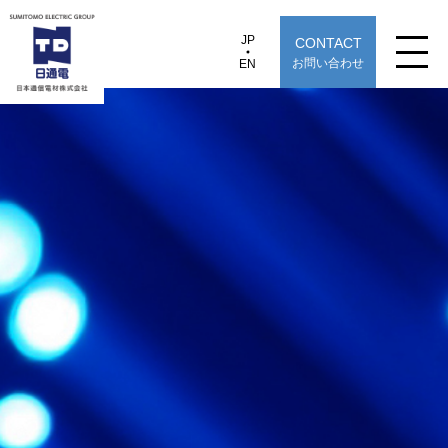
JP
CONTACT
JP
EN
お問い合わせ
EN
日本通信電材株式会社
NAC-AFP
製品情報
用途から探す
選定早見表から探す
技術情報
TECHNOLOGY