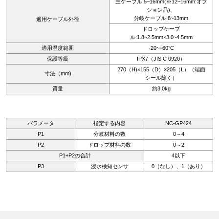
主ケーブル:5~16mm(※12~16mm:オプ
ション品)、
分岐ケーブル:8~13mm
適用ケーブル外径
ドロップケーブ
ル:1.8~2.5mm×3.0~4.5mm
適用温度範囲
-20~+60°C
保護等級
IPX7（JIS C 0920）
270（H)×155（D）×205（L）（端面
寸法（mm)
シール除く）
質量
約3.0kg
パラメータ
指定する内容
NC-GP424
P1
分岐材料の数
0～4
P2
ドロップ材料の数
0～2
P1+P2の合計
4以下
P3
浸水検知センサ
0（なし）、1（あり）