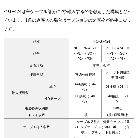
※GP424は主ケーブル部分に2条導入するのを想定した構成となっ
ています。1条のみ導入の場合はオプションの閉塞栓が必要になり
ます。
品種
NC-GP424
NC-GP424-S※
NC-GP424-T※
品番
＜P1＞＜SC>＜
＜P1＞＜SC>＜
P2>＜P3>
P2>＜P3>
設置場所
地中、架空
スロット切断型
接続形態
直線分岐接続
中間分岐
144接続（144
単心
96接続（96心）
心）
最大接続数
60接続（240
40接続（160
4心テープ
心）
心）
通過心線収納数
ー
200心
トレイ枚数
6枚
4枚+通過用1枚
主ケーブル:2条※、分岐ケーブル:4条
ケーブル導入条数
ドロップケーブルは8条/1 ポート（分
岐ケーブルポートと共用）