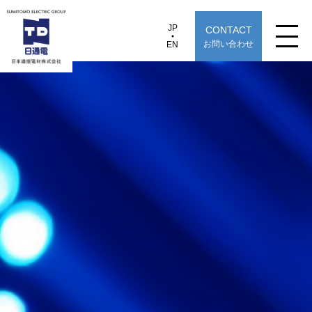
JP
CONTACT
JP
EN
お問い合わせ
EN
日本通信電材株式会社
NC-GP424
製品情報
用途から探す
選定早見表から探す
技術情報
TECHNOLOGY