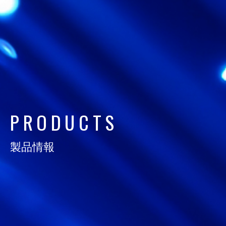
日通電の実力
NTD FACT
会社情報
COMPANY
サスティナビリティ
P
R
O
D
U
C
T
S
SUSTAINABILITY
製品情報
採用情報
RECRUIT
お知らせ
NEWS