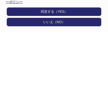
ーポリシー
同意する（YES）
いいえ（NO）
製品情報
用途から探す
選定早見表から探す