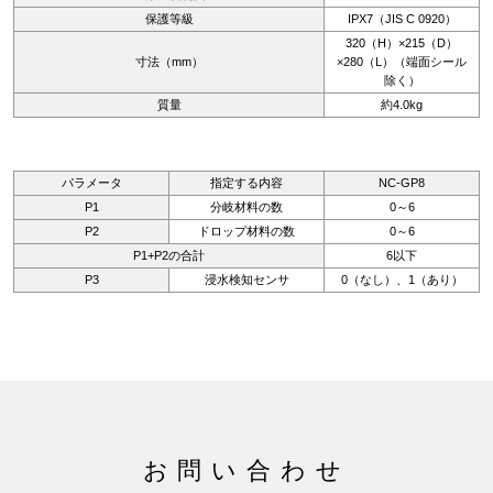
保護等級
IPX7（JIS C 0920）
320（H）×215（D）
寸法（mm）
×280（L）（端面シール
除く）
質量
約4.0kg
パラメータ
指定する内容
NC-GP8
P1
分岐材料の数
0～6
P2
ドロップ材料の数
0～6
P1+P2の合計
6以下
P3
浸水検知センサ
0（なし）、1（あり）
お問い合わせ