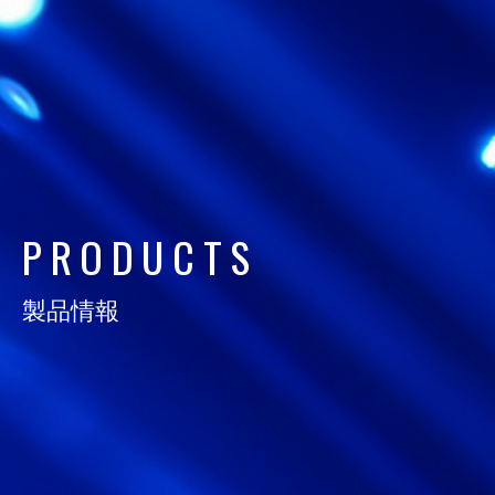
日通電の実力
NTD FACT
会社情報
COMPANY
サスティナビリティ
P
R
O
D
U
C
T
S
SUSTAINABILITY
製品情報
採用情報
RECRUIT
お知らせ
NEWS