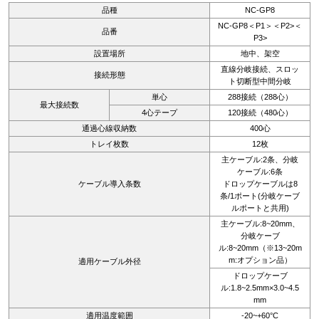
品種
NC-GP8
NC-GP8＜P1＞＜P2>＜
品番
P3>
設置場所
地中、架空
直線分岐接続、スロッ
接続形態
ト切断型中間分岐
単心
288接続（288心）
最大接続数
4心テープ
120接続（480心）
通過心線収納数
400心
トレイ枚数
12枚
主ケーブル:2条、分岐
ケーブル:6条
ケーブル導入条数
ドロップケーブルは8
条/1ポート(分岐ケーブ
ルポートと共用)
主ケーブル:8~20mm、
分岐ケーブ
ル:8~20mm（※13~20m
m:オプション品）
適用ケーブル外径
ドロップケーブ
ル:1.8~2.5mm×3.0~4.5
mm
適用温度範囲
-20~+60°C