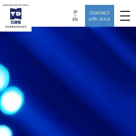
JP
CONTACT
JP
EN
お問い合わせ
EN
日本通信電材株式会社
NC-GP8
製品情報
用途から探す
選定早見表から探す
技術情報
TECHNOLOGY