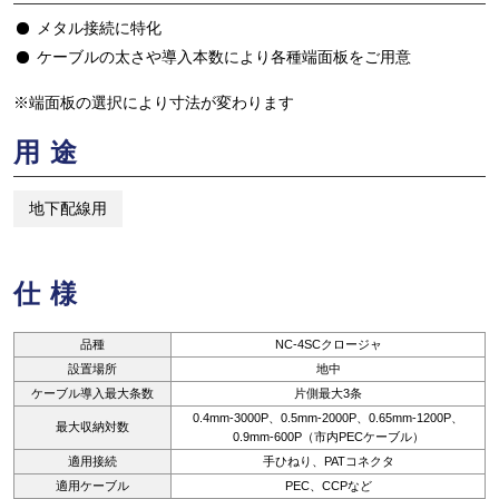
メタル接続に特化
ケーブルの太さや導入本数により各種端面板をご用意
※端面板の選択により寸法が変わります
用途
地下配線用
仕様
品種
NC-4SCクロージャ
設置場所
地中
ケーブル導入最大条数
片側最大3条
0.4mm-3000P、0.5mm-2000P、0.65mm-1200P、
最大収納対数
0.9mm-600P（市内PECケーブル）
適用接続
手ひねり、PATコネクタ
適用ケーブル
PEC、CCPなど