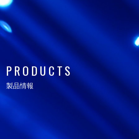
日通電の実力
NTD FACT
会社情報
COMPANY
P
R
O
D
U
C
T
S
サスティナビリティ
SUSTAINABILITY
製品情報
採用情報
RECRUIT
お知らせ
NEWS