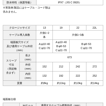
防水特性（保護等級）
IPX7（JIS C 0920）
※実装例:製品にはケーブル・コード類は
含みません。
クロージャサイズ
13
19
22
22L
片側1~2
ケーブル導入条数
片側1~3条
条
端面板穴サイズ
A:φ10~40
A:φ10~40
B:φ8~53
及び適用ケーブル外径
B:φ8~53
C:φ11~70
C:φ11~70
（mm）
C:φ11~70
長さ
673
（mm）
スリーブ
寸法
外径
152
212
242
272
（突起物
（mm）
含まず）
内径
132
192
222
252
（mm）
質量
約8kg
約11kg
約13kg
約14kg
端面板仕様
適用するケーブル標準外径（mm）
対応クロ