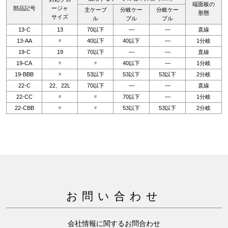
端面板の
部品記号
ージャ
主ケーブ
分岐ケー
分岐ケー
形態
サイズ
ル
ブル
ブル
13-C
13
70以下
—
—
直線
13-AA
〃
40以下
40以下
—
1分岐
19-C
19
70以下
—
—
直線
19-CA
〃
〃
40以下
—
1分岐
19-BBB
〃
53以下
53以下
53以下
2分岐
22-C
22、22L
70以下
—
—
直線
22-CC
〃
〃
70以下
—
1分岐
22-CBB
〃
〃
53以下
53以下
2分岐
お問い合わせ
会社情報に関するお問合わせ