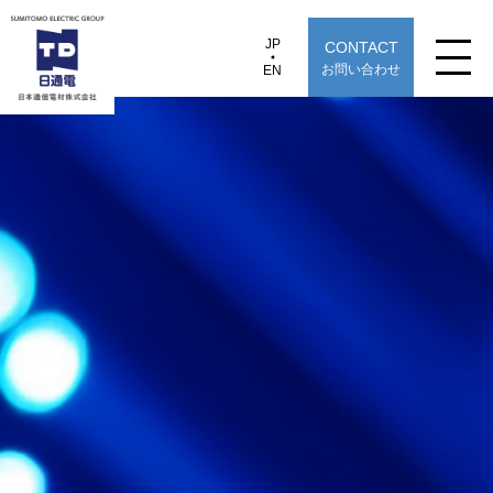
JP
CONTACT
JP
EN
お問い合わせ
EN
日本通信電材株式会社
NC-4SC
製品情報
用途から探す
選定早見表から探す
技術情報
TECHNOLOGY