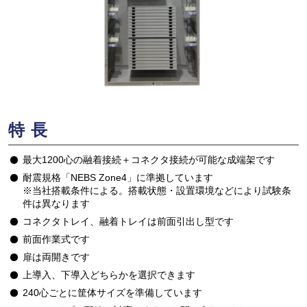
特長
最大1200心の融着接続＋コネクタ接続が可能な成端架です
耐震規格「NEBS Zone4」に準拠しています
※当社搭載条件による。搭載状態・設置環境などにより試験条
件は異なります
コネクタトレイ、融着トレイは前面引出し型です
前面作業式です
扉は両開きです
上導入、下導入どちらかを選択できます
240心ごとに筐体サイズを準備しています