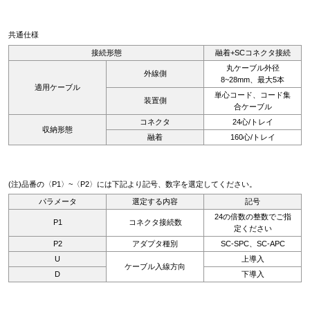
共通仕様
接続形態
融着+SCコネクタ接続
丸ケーブル外径
外線側
8~28mm、最大5本
適用ケーブル
単心コード、コード集
装置側
合ケーブル
コネクタ
24心/トレイ
収納形態
融着
160心/トレイ
(注)品番の〈P1〉~〈P2〉には下記より記号、数字を選定してください。
パラメータ
選定する内容
記号
24の倍数の整数でご指
P1
コネクタ接続数
定ください
P2
アダプタ種別
SC-SPC、SC-APC
U
上導入
ケーブル入線方向
D
下導入