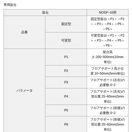
専用架台
架台
NODF-16用
固定型架台＜P1＞＜P2
固定型
＞＜P3＞＜P4＞＜P5＞
＜P6＞
品番
可変型架台＜P1＞＜P2
可変型
＞＜P3＞＜P4＞＜P5＞
＜P6＞
架台高
P1
さ:200~500mm(10mm
単位)
フロアサポート高さ位
P2
置:10~50mm(5mm単位)
フロアサポート(左右)の
P3
必要数:0~2
パラメータ
フロアサポート(左右)の
P4
突出量:25~60mm(5mm
単位)
フロアサポート(前後)の
P5
必要数:0~2
フロアサポート(前後)の
P6
突出量:25~60mm(5mm
単位)