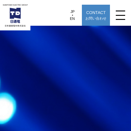
JP
CONTACT
JP
EN
お問い合わせ
EN
日本通信電材株式会社
NODF-16シリーズ
製品情報
用途から探す
選定早見表から探す
技術情報
TECHNOLOGY