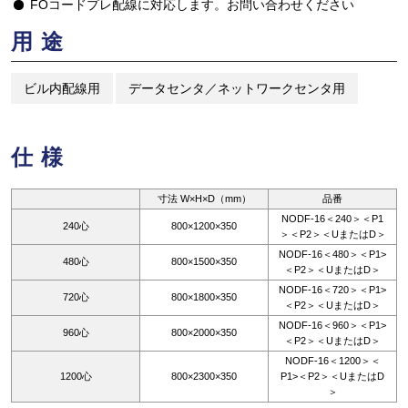
FOコードプレ配線に対応します。お問い合わせください
用途
ビル内配線用
データセンタ／ネットワークセンタ用
仕様
寸法 W×H×D（mm）
品番
NODF‐16＜240＞＜P1
240心
800×1200×350
＞＜P2＞＜UまたはD＞
NODF‐16＜480＞＜P1>
480心
800×1500×350
＜P2＞＜UまたはD＞
NODF‐16＜720＞＜P1>
720心
800×1800×350
＜P2＞＜UまたはD＞
NODF‐16＜960＞＜P1>
960心
800×2000×350
＜P2＞＜UまたはD＞
NODF‐16＜1200＞＜
1200心
800×2300×350
P1>＜P2＞＜UまたはD
＞