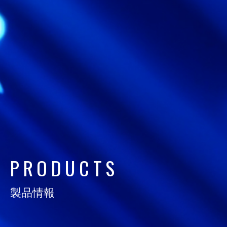
日通電の実力
NTD FACT
会社情報
COMPANY
サスティナビリティ
SUSTAINABILITY
採用情報
P
R
O
D
U
C
T
S
RECRUIT
お知らせ
製品情報
NEWS