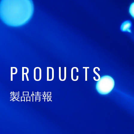
技術情報
TECHNOLOGY
日通電の実力
NTD FACT
P
R
O
D
U
C
T
S
会社情報
製品情報
COMPANY
サスティナビリティ
SUSTAINABILITY