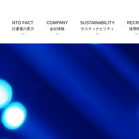
NTD FACT
COMPANY
SUSTAINABILITY
RECR
日通電の実力
会社情報
サスティナビリティ
採用
沿革（会社の歴史）
用途から探す
沿