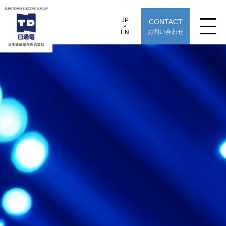
JP
CONTACT
JP
EN
お問い合わせ
EN
日本通信電材株式会社
W-OP-U4CMB
製品情報
用途から探す
選定早見表から探す
技術情報
TECHNOLOGY