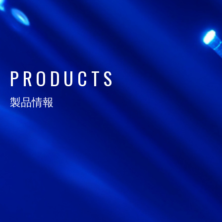
日通電の実力
NTD FACT
会社情報
P
R
O
D
U
C
T
S
COMPANY
製品情報
サスティナビリティ
SUSTAINABILITY
採用情報
RECRUIT
お知らせ
NEWS