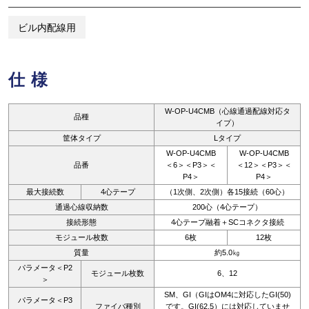
ビル内配線用
仕様
W-OP-U4CMB（心線通過配線対応タ
品種
イプ）
筐体タイプ
Lタイプ
W-OP-U4CMB
W-OP-U4CMB
品番
＜6＞＜P3＞＜
＜12＞＜P3＞＜
P4＞
P4＞
最大接続数
4心テープ
（1次側、2次側）各15接続（60心）
通過心線収納数
200心（4心テープ）
接続形態
4心テープ融着＋SCコネクタ接続
モジュール枚数
6枚
12枚
質量
約5.0㎏
パラメータ＜P2
モジュール枚数
6、12
＞
SM、GI（GIはOM4に対応したGI(50)
パラメータ＜P3
ファイバ種別
です。GI(62.5）には対応していませ