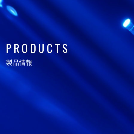
日通電の実力
NTD FACT
会社情報
P
R
O
D
U
C
T
S
COMPANY
製品情報
サスティナビリティ
SUSTAINABILITY
採用情報
RECRUIT
お知らせ
NEWS