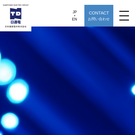
JP
CONTACT
JP
EN
お問い合わせ
EN
日本通信電材株式会社
CFJB71
製品情報
用途から探す
選定早見表から探す
技術情報
TECHNOLOGY