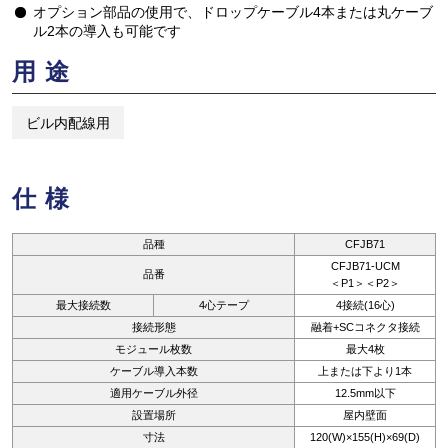
オプション部品の使用で、ドロップケーブル4本または丸ケーブ
ル2本の導入も可能です
用途
ビル内配線用
仕様
品種
CFJB71
CFJB71-UCM
品番
＜P1＞＜P2＞
最大接続数
4心テープ
4接続(16心)
接続形態
融着+SCコネクタ接続
モジュール枚数
最大4枚
ケーブル導入本数
上または下より1本
適用ケーブル外径
12.5mm以下
設置場所
屋内壁面
寸法
120(W)×155(H)×69(D)