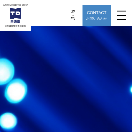
JP
CONTACT
JP
EN
お問い合わせ
EN
日本通信電材株式会社
CFJB72 / CFJB73
製品情報
用途から探す
選定早見表から探す
技術情報
TECHNOLOGY