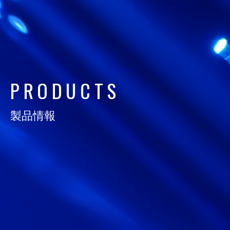
日通電の実力
NTD FACT
会社情報
COMPANY
P
R
O
D
U
C
T
S
サスティナビリティ
製品情報
SUSTAINABILITY
採用情報
RECRUIT
お知らせ
NEWS