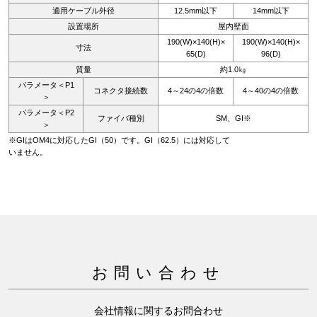
適用ケーブル外径
12.5mm以下
14mm以下
設置場所
屋内壁面
190(W)×140(H)×
190(W)×140(H)×
寸法
65(D)
96(D)
質量
約1.0㎏
パラメータ＜P1
コネクタ接続数
4～24の4の倍数
4～40の4の倍数
＞
パラメータ＜P2
ファイバ種別
SM、GI※
＞
※GIはOM4に対応したGI（50）です。GI（62.5）には対応して
いません。
お問い合わせ
会社情報に関するお問合わせ