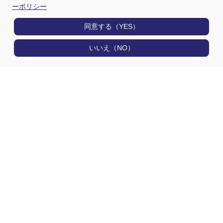
ーポリシー
同意する（YES）
いいえ（NO）
製品情報
用途から探す
選定早見表から探す
技術情報
日通電の実力