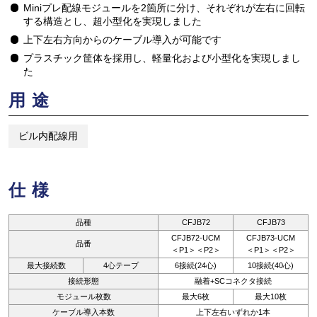
Miniプレ配線モジュールを2箇所に分け、それぞれが左右に回転
する構造とし、超小型化を実現しました
上下左右方向からのケーブル導入が可能です
プラスチック筐体を採用し、軽量化および小型化を実現しまし
た
用途
ビル内配線用
仕様
品種
CFJB72
CFJB73
CFJB72-UCM
CFJB73-UCM
品番
＜P1＞＜P2＞
＜P1＞＜P2＞
最大接続数
4心テープ
6接続(24心)
10接続(40心)
接続形態
融着+SCコネクタ接続
モジュール枚数
最大6枚
最大10枚
ケーブル導入本数
上下左右いずれか1本