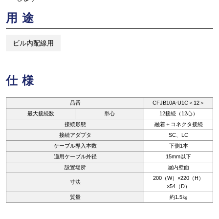
用途
ビル内配線用
仕様
品番
CFJB10A-U1C＜12＞
最大接続数
単心
12接続（12心）
接続形態
融着＋コネクタ接続
接続アダプタ
SC、LC
ケーブル導入本数
下側1本
適用ケーブル外径
15mm以下
設置場所
屋内壁面
200（W）×220（H）
寸法
×54（D）
質量
約1.5㎏