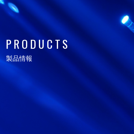
日通電の実力
NTD FACT
P
R
O
D
U
C
T
S
会社情報
COMPANY
製品情報
サスティナビリティ
SUSTAINABILITY
採用情報
RECRUIT
お知らせ
NEWS