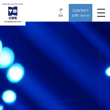
JP
CONTACT
JP
EN
お問い合わせ
EN
日本通信電材株式会社
CFJB10A-U1C
製品情報
用途から探す
選定早見表から探す
技術情報
TECHNOLOGY