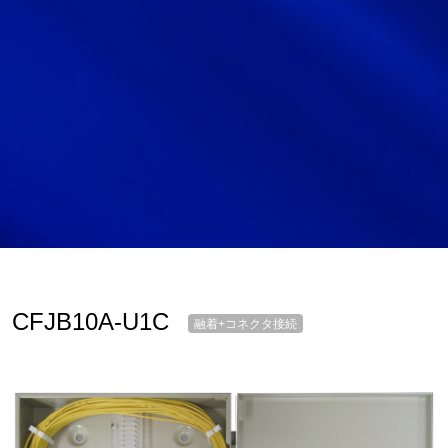
サイトマップ
サイト利用情報
個人情報保護方針
一般事業主行動計画
女性活躍推進法
CONTACT
お問い合わせ
CFJB10A-U1C
融着+コネクタ接続