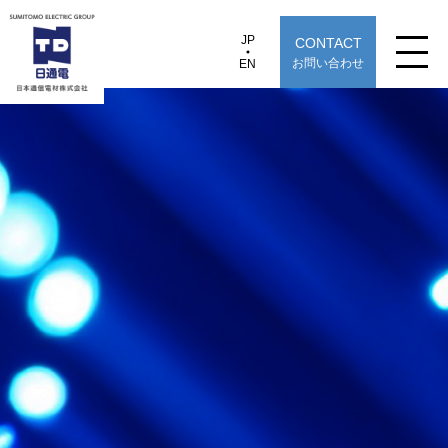
JP
CONTACT
JP
EN
お問い合わせ
EN
日本通信電材株式会社
e-BOXmini〈ID〉
製品情報
用途から探す
選定早見表から探す
技術情報
TECHNOLOGY