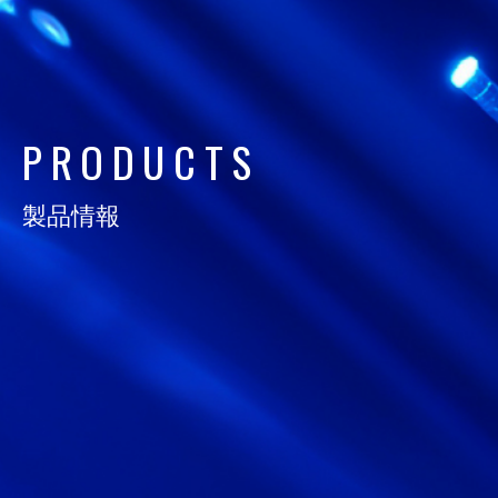
日通電の実力
NTD FACT
P
R
O
D
U
C
T
S
会社情報
COMPANY
製品情報
サスティナビリティ
SUSTAINABILITY
採用情報
RECRUIT
お知らせ
NEWS