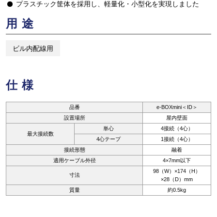
プラスチック筐体を採用し、軽量化・小型化を実現しました
用途
ビル内配線用
仕様
品番
e-BOXmini＜ID＞
設置場所
屋内壁面
単心
4接続（4心）
最大接続数
4心テープ
1接続（4心）
接続形態
融着
適用ケーブル外径
4×7mm以下
98（W）×174（H）
寸法
×28（D）mm
質量
約0.5kg