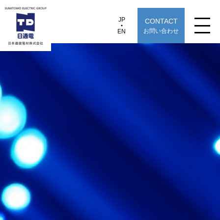
JP
CONTACT
JP
EN
お問い合わせ
EN
日本通信電材株式会社
CFJB04A-UB
製品情報
用途から探す
選定早見表から探す
技術情報
TECHNOLOGY