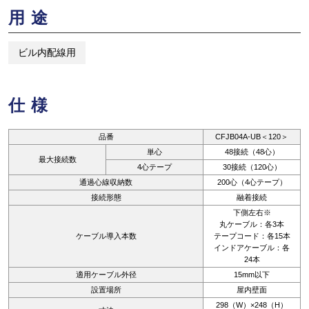
用途
ビル内配線用
仕様
品番
CFJB04A-UB＜120＞
単心
48接続（48心）
最大接続数
4心テープ
30接続（120心）
通過心線収納数
200心（4心テープ）
接続形態
融着接続
下側左右※
丸ケーブル：各3本
ケーブル導入本数
テープコード：各15本
インドアケーブル：各
24本
適用ケーブル外径
15mm以下
設置場所
屋内壁面
298（W）×248（H）