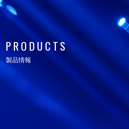
日通電の実力
NTD FACT
会社情報
P
R
O
D
U
C
T
S
COMPANY
製品情報
サスティナビリティ
SUSTAINABILITY
採用情報
RECRUIT
お知らせ
NEWS