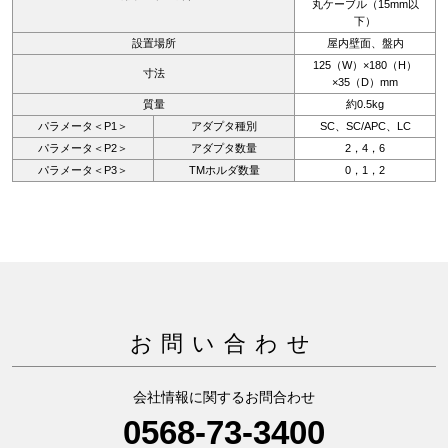
丸ケーブル（15mm以
下）
設置場所
屋内壁面、盤内
125（W）×180（H）
寸法
×35（D）mm
質量
約0.5kg
パラメータ＜P1＞
アダプタ種別
SC、SC/APC、LC
パラメータ＜P2＞
アダプタ数量
2，4，6
パラメータ＜P3＞
TMホルダ数量
0，1，2
お問い合わせ
会社情報に関するお問合わせ
0568-73-3400