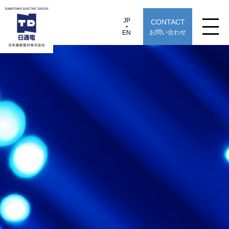
JP
CONTACT
JP
EN
お問い合わせ
EN
日本通信電材株式会社
CFJB34-C
製品情報
用途から探す
選定早見表から探す
技術情報
TECHNOLOGY