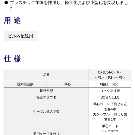
プラスチック筐体を採用し、軽量化および小型化を実現しまし
た
用途
ビル内配線用
仕様
CFJB34-C＜6＞
品番
＜P1＞＜P2＞＜P3＞
最大接続数
単心
6接続（6心）
接続形態
コネクタ接続
接続アダプタ
SCまたはLC
単心コード:下側より左
右各6本
ケーブル導入本数
丸ケーブル:下側より左
右各1本
単心コード
（1.7~2.0mm）
適用ケーブル外径