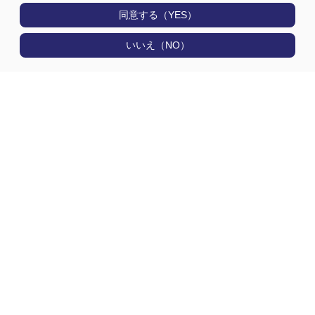
同意する（YES）
いいえ（NO）
製品情報
用途から探す
選定早見表から探す
技術情報
日通電の実力
会社情報