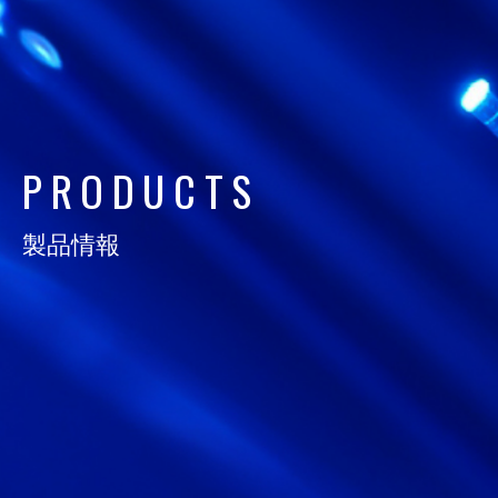
日通電の実力
NTD FACT
会社情報
COMPANY
P
R
O
D
U
C
T
S
サスティナビリティ
製品情報
SUSTAINABILITY
採用情報
RECRUIT
お知らせ
NEWS