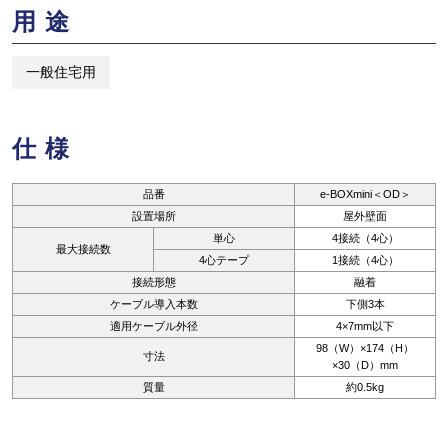
用途
一般住宅用
仕様
品番
e-BOXmini＜OD＞
設置場所
屋外壁面
単心
4接続（4心）
最大接続数
4心テープ
1接続（4心）
接続形態
融着
ケーブル導入本数
下側3本
適用ケーブル外径
4×7mm以下
98（W）×174（H）
寸法
×30（D）mm
質量
約0.5kg