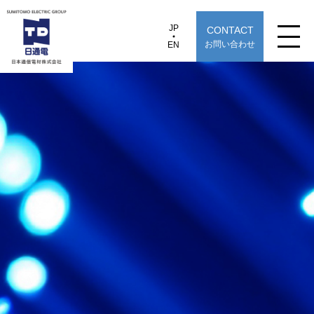
JP
CONTACT
JP
EN
お問い合わせ
EN
日本通信電材株式会社
e-BOXmini＜OD＞
製品情報
用途から探す
選定早見表から探す
技術情報
TECHNOLOGY