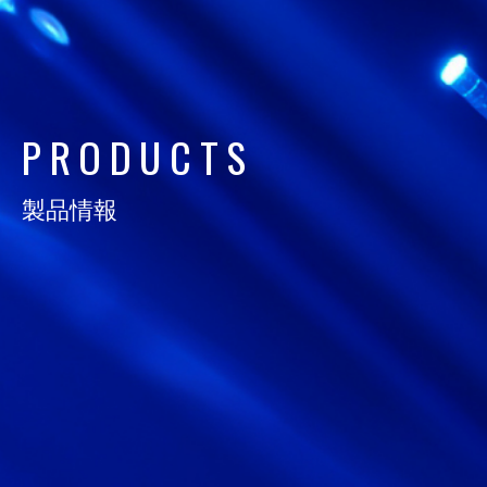
日通電の実力
NTD FACT
P
R
O
D
U
C
T
S
会社情報
COMPANY
製品情報
サスティナビリティ
SUSTAINABILITY
採用情報
RECRUIT
お知らせ
NEWS