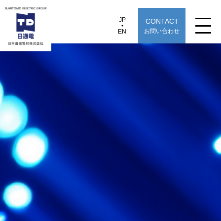
JP
CONTACT
JP
EN
お問い合わせ
EN
日本通信電材株式会社
光アウトレット
製品情報
用途から探す
選定早見表から探す
技術情報
TECHNOLOGY