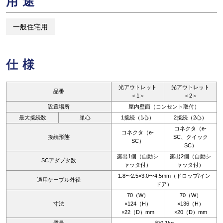
用途
一般住宅用
仕様
光アウトレット
光アウトレット
品番
＜1＞
＜2＞
設置場所
屋内壁面（コンセント取付）
最大接続数
単心
1接続（1心）
2接続（2心）
コネクタ（e-
コネクタ（e-
接続形態
SC、クイック
SC）
SC）
露出1個（自動シ
露出2個（自動シ
SCアダプタ数
ャッタ付）
ャッタ付）
1.8〜2.5×3.0〜4.5mm（ドロップ/イン
適用ケーブル外径
ドア）
70（W）
70（W）
寸法
×124（H）
×136（H）
×22（D）mm
×20（D）mm