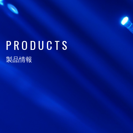
日通電の実力
NTD FACT
会社情報
P
R
O
D
U
C
T
S
COMPANY
製品情報
サスティナビリティ
SUSTAINABILITY
採用情報
RECRUIT
お知らせ
NEWS