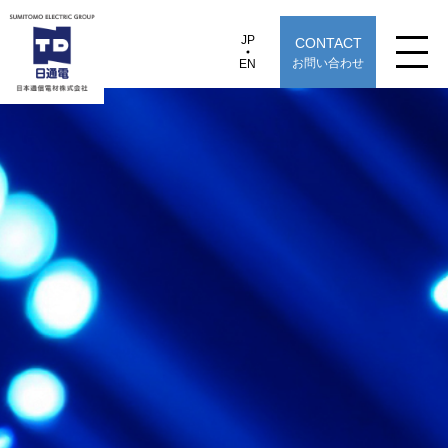
JP
CONTACT
JP
EN
お問い合わせ
EN
日本通信電材株式会社
e-BOXmini-Re
製品情報
用途から探す
選定早見表から探す
技術情報
TECHNOLOGY