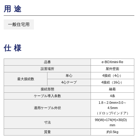
用途
一般住宅用
仕様
品番
e-BOXmini-Re
設置場所
屋外壁面
単心
4接続（4心）
最大接続数
4心テープ
4接続（16心）
接続形態
融着
ケーブル導入条数
4条
1.8～2.0mm×3.0～
適用ケーブル外径
4.5mm
（ドロップ/インドア）
99(W)×174(H)×30(D)
寸法
mm
質量
約0.5kg