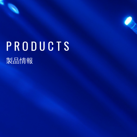
日通電の実力
NTD FACT
P
R
O
D
U
C
T
S
会社情報
COMPANY
製品情報
サスティナビリティ
SUSTAINABILITY
採用情報
RECRUIT
お知らせ
NEWS