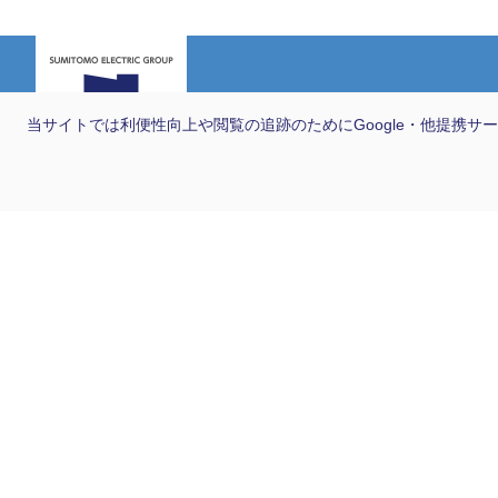
製品情報
当サイトでは利便性向上や閲覧の追跡のためにGoogle・他提携サー
カテゴリーから探す
クロージャ
キャビネット
光システム
精密樹脂射出成形品
土木製品・押出成形
用途から探す