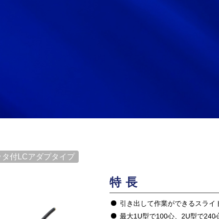
ッタ付LCアダプタイプ
特長
引き出して作業ができるスライ
最大1U型で100心、2U型で2