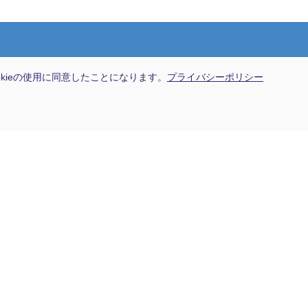
会社情報
okieの使用に同意したことになります。
プライバシーポリシー
トップメッセージ
会社概要
沿革（会社の歴史）
沿革（製品の歴史）
事業拠点
サスティナビリティ
環境活動への取組み