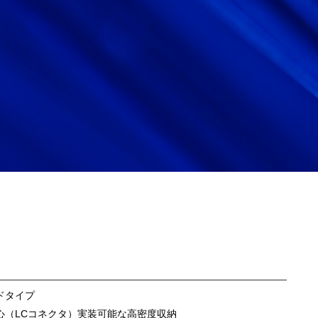
ドタイプ
40心（LCコネクタ）実装可能な高密度収納