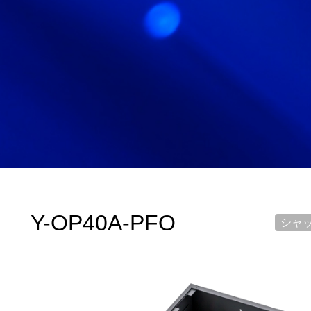
採用情報
RECRUIT
お知らせ
NEWS
Y-OP40A-PFO
シャ
サイトマップ
サイト利用情報
個人情報保護方針
一般事業主行動計画