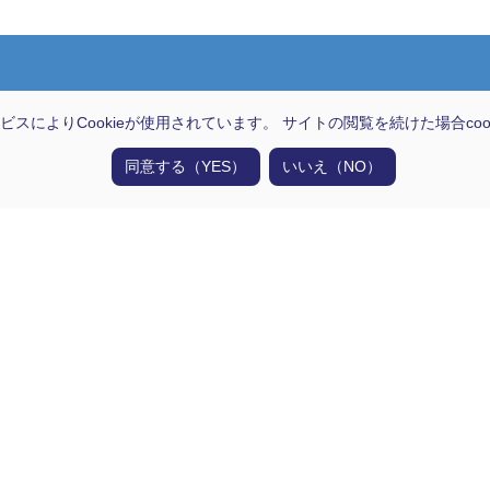
技術情報
ビスによりCookieが使用されています。 サイトの閲覧を続けた場合co
同意する（YES）
いいえ（NO）
超精密成形技術
材料選定技術
光配線設計技術
大型成形技術
日通電の実力
50年
創業50年の実績
No.1
国内トップシェア