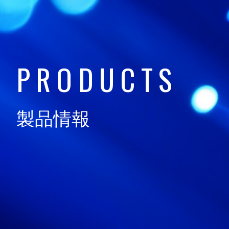
技術情報
TECHNOLOGY
P
R
O
D
U
C
T
S
日通電の実力
NTD FACT
製品情報
会社情報
COMPANY
サスティナビリティ
SUSTAINABILITY