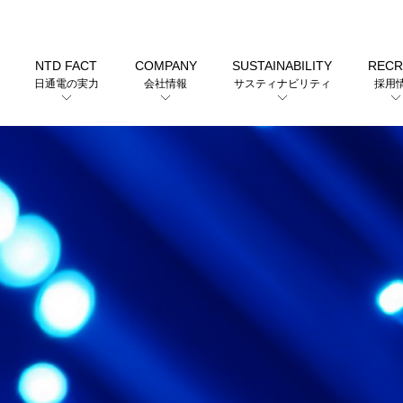
NTD FACT
COMPANY
SUSTAINABILITY
RECR
日通電の実力
会社情報
サスティナビリティ
採用
沿革（会社の歴史）
用途から探す
沿