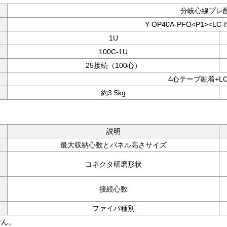
分岐心線プレ
Y-OP40A-PFO<P1><LC-I
1U
100C-1U
25接続（100心）
4心テープ融着+L
約3.5kg
説明
最大収納心数とパネル高さサイズ
コネクタ研磨形状
接続心数
ファイバ種別
せん。