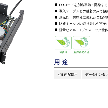
FOコードを別途準備・配線す
導入ケーブルとの融着のみで接
遮光性・防塵性に優れた自動開
防塵キャップの取り外しが不要
軽量なアルミ+プラスチック筐
省資源
解体容易設計
用途
ビル内配線用
データセンタ