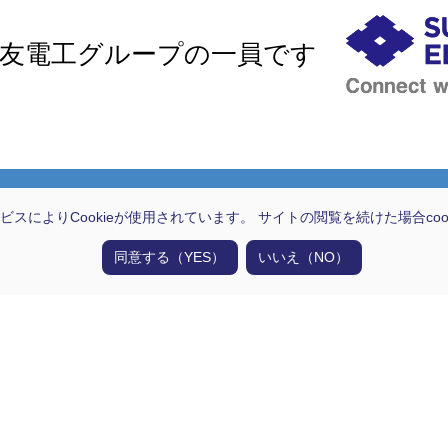
友電工グループの一員です
ビスによりCookieが使用されています。 サイトの閲覧を続けた場合co
技術情報
同意する（YES）
いいえ（NO）
超精密成形技術
材料選定技術
光配線設計技術
大型成形技術