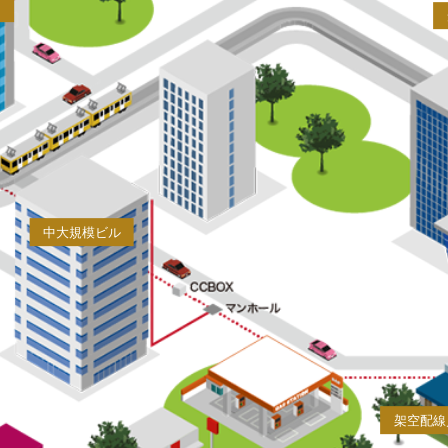
タ
中大規模ビル
架空配線