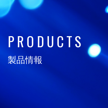
技術情報
TECHNOLOGY
P
R
O
D
U
C
T
S
日通電の実力
NTD FACT
製品情報
会社情報
COMPANY
サスティナビリティ
SUSTAINABILITY