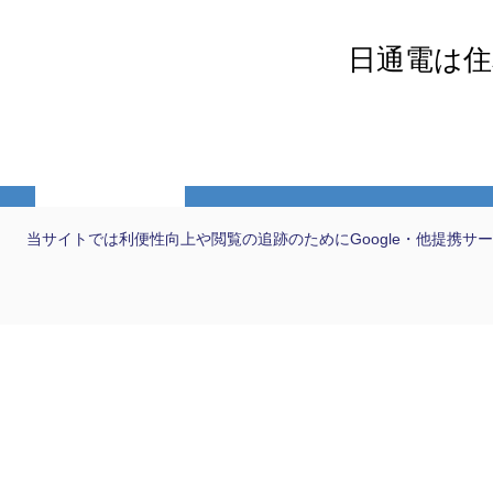
日通電は住
当サイトでは利便性向上や閲覧の追跡のためにGoogle・他提携サー
製品情報
カテゴリーから探す
クロージャ
キャビネット
光システム
精密樹脂射出成形品