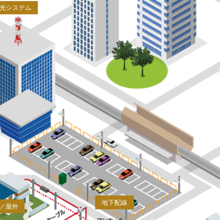
光システム
地下配線
／屋外