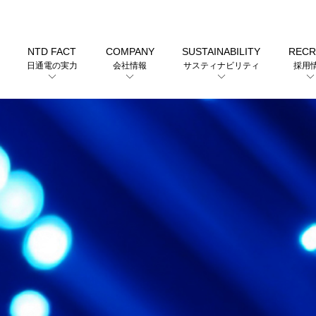
NTD FACT
COMPANY
SUSTAINABILITY
RECR
日通電の実力
会社情報
サスティナビリティ
採用
沿革（会社の歴史）
用途から探す
沿